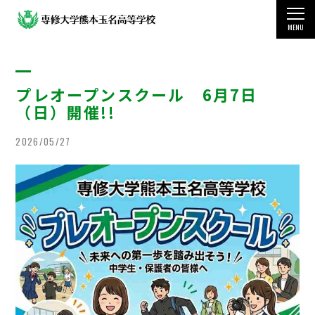
MENU
TOP
プレオープンスクール 6月7日
学校案内
（日）開催!!
教育・学科・コース
2026/05/27
国際交流・留学制度
学生生活
受験をお考えの方
その他の情報