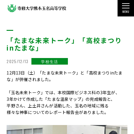
MENU
TOP
「たまな未来トーク」「高校まつり
学校案内
inたまな」
教育・学科・コース
2025/12/13
学校生活
国際交流・留学制度
12月13日（土）「たまな未来トーク」と「高校まつりinたま
な」が併催されました。
学生生活
「玉名未来トーク」では、本校国際ビジネス科の3年生が、
受験をお考えの方
3年かけて作成した「たまな温泉マップ」の完成報告と、
平野さん、上土井さんが活動した、玉名の地域に残る
様々な神事についてのレポート報告会がありました。
その他の情報