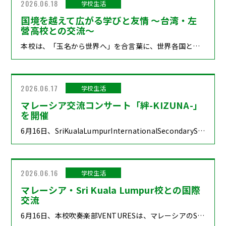
2026.06.18
学校生活
国境を越えて広がる学びと友情 ～台湾・左
營高校との交流～
本校は、「玉名から世界へ」を合言葉に、世界各国との教育交流を積極的に推進しています。左營高校とはこれまで相互訪問や文化交流を重ねており、生徒同士の友情だけでなく、教職員同士の信頼関係も深まっています。現在は、2026年10月に高雄市で予定されている合同公演に向けて準備を進めており、音楽・ダンス・文化交流を通して、さらに大きな国際教育プログラムへと発展させていく予定です。また、左營高校はアメリカやベトナムなど海外の学校との交流も積極的に展開しており、本校の生徒たちにとっても世界へ視野を広げる貴重な機会となっています。これからも本校は、国際交流を通じて多様な価値観に触れ、世界で活躍できる人材の育成を目指してまいります。 https://youtu.be/lk-SYc_jjSI https://canva.link/xcjxquycd1ycicw
2026.06.17
学校生活
マレーシア交流コンサート「絆-KIZUNA-」
を開催
6月16日、SriKualaLumpurInternationalSecondarySchoolにおいて、交流コンサート「絆-KIZUNA-WoveninSound」が開催されました。コンサートでは、SriKualaLumpurInternationalSecondarySchoolWindOrchestraと本校吹奏楽部VENTURESがそれぞれ演奏を披露し、会場は大きな拍手と歓声に包まれました。VENTURESは、日本の祭り文化を表現した「八木節・マツケンサンバ」や人気アニメ『ONEPIECE』の主題歌「WeAre!」などを演奏し、日本らしいエネルギーと魅力を届けました。音楽には、言葉や文化の違いを越えて人と人をつなぐ力があります。今回のコンサートは、マレーシアと日本の生徒たちが音楽を通して友情を深める、かけがえのない時間となりました。「玉名から世界へ」生徒たちは国際交流の素晴らしさを体感し、多くの学びと感動を得ることができました。
2026.06.16
学校生活
マレーシア・Sri Kuala Lumpur校との国際
交流
6月16日、本校吹奏楽部VENTURESは、マレーシアのSriKualaLumpurSchoolを訪問し、学校交流プログラムに参加しました。当日は、マレーシアの伝統音楽や獅子舞による盛大な歓迎を受けた後、歓迎式典が行われました。式典では、学校法人熊本玉名学園田中理事長、渡辺正隆校長をはじめとする本校関係者が出席し、記念品交換や記念撮影を通して両校の友好を深めました。生徒たちは、マレーシアの伝統工芸や伝統音楽、伝統的な遊び、食文化体験などの文化交流活動に参加し、現地の生徒たちと交流を行いました。また、楽器ごとのセクション交流では、音楽を通じて国境を越えた友情を育む貴重な機会となりました。午後には合同リハーサルや交流を行い、夜には交流コンサートを開催しました。VENTURESの生徒たちは日本で積み重ねてきた練習の成果を披露するとともに、現地の生徒たちとの交流を通じて、多様な文化や価値観に触れることができました。今回の交流では、言葉や文化の違いを超えて、音楽が人と人をつなぐ力を改めて実感することができました。このような貴重な機会を提供していただいたSriKualaLumpurSchoolの皆様、関係者の皆様に心より感謝申し上げます。今後も本校は、国際交流活動を積極的に推進し、生徒たちの視野を広げ、世界で活躍できる人材の育成に努めてまいります。