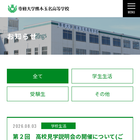
MENU
TOP
お知らせ
学校案内
教育・学科・コース
国際交流・留学制度
全て
学生生活
学生生活
受験生
その他
受験をお考えの方
その他の情報
2026.08.03
学校生活
第２回 高校見学説明会の開催について(ご