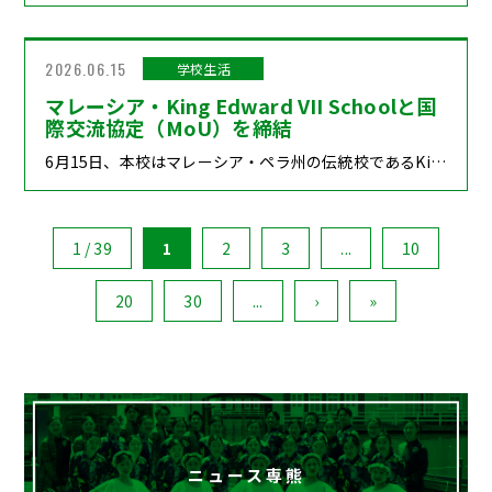
2026.06.15
学校生活
マレーシア・King Edward VII Schoolと国
際交流協定（MoU）を締結
6月15日、本校はマレーシア・ペラ州の伝統校であるKingEdwardVIISchoolを訪問し、国際交流協定（MoU）締結式を実施しました。調印式には、両校の関係者が出席し、今後の継続的な教育交流について確認を行いました。KingEdwardVIISchoolは、マレーシアを代表する歴史と伝統を持つ学校の一つであり、今回の協定締結により、生徒交流、文化交流、音楽交流など幅広い分野で協力関係を深めていくこととなります。本校はこれまで、台湾、アメリカに続き、マレーシアにおいても交流ネットワークを拡大しており、「玉名から世界へ」の教育理念のもと、生徒たちが世界で活躍できる資質・能力を育成するための環境づくりを進めています。調印式後には学校施設の見学や生徒同士の交流も行われ、言葉や文化の違いを超えて親睦を深めることができました。今回のマレーシア訪問では、吹奏楽部VENTURESが「TaipingInternationalYouthMarchingBandFestival2026」に参加しており、音楽を通じた国際交流とあわせて、新たな教育連携の第一歩を踏み出すことができました。今後も本校は、海外の教育機関との連携を積極的に推進し、生徒たちにより多くの国際的な学びの機会を提供してまいります。
1 / 39
1
2
3
...
10
20
30
...
›
»
ニュース専熊