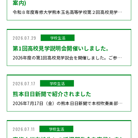
案内)
English
令和８年度専修大学熊本玉名高等学校第２回高校見学説明会（オープンスクール）の開催について(ご案内) 拝啓時下ますますご清祥のこととお喜び申し上げます。かねてより本校の生徒募集につきましては、格別のご高配を賜り、厚くお礼申し上げます。 さて、高校見学説明会を下記の要領で実施いたします。本校をより深く理解していただくために様々な体験コースを準備いたしました。貴校生徒及び保護者の皆様にご参加いただきますよう、ご紹介よろしくお願い申し上げます。 敬具 １.目的各中学校の進路指導および生徒・保護者への適切な進路選択の寄与を目的とする。２.参加対象者中学生（１・２・３年）および保護者・中学校教職員３.日時令和８年９月５日(土)９時３０分～１２時３０分９：００～受付９：３０～１０：２０学校長挨拶【生徒】各学科説明【保護者】保護者対象学校概要説明１０：３０～１２：３０【生徒】授業体験・部活動体験【保護者】入試問題個別説明・個別進学相談＊施設見学のあと解散となります。部活動体験の進捗状況により、終了時刻が異なります。 ４.授業体験・部活動体験（授業体験・部活動体験の中からひとつ）【生徒】授業体験（①～④）①授業体験国語・数学・英語②授業体験商業（国際ビジネス科）③体験授業情報④生徒会によるスクールツアー 【生徒】部活動体験（Ａ～Ｌ）※諸事情により変更になる場合があります。Ａ野球ＢサッカーＣ男子バスケットＤ女子バスケットＥバドミントンＦ柔道Ｇ剣道Ｈ陸上(男子長距離・駅伝)ＩテニスＪラグビーＫダンス&チアリーディングＬ吹奏楽 ※野球の部活動体験に参加される中学生には、お手数ですが同封した同意書を配付・回収の上、貴中学校で保管して下さい。２名以上の場合はお手数ですが同意書をコピーしてお使い下さい。 【保護者・引率者】入試問題個別説明、個別進学相談会場：多目的室時間：１０：３０～１２：３０５.その他（１）生徒の皆さんは制服でご来校ください。はじめに各学科説明をそれぞれの会場で行います（２）筆記用具・うわばき・水筒（のみもの）を持参してください。（３）体育部活動体験を希望する方は、ユニホームまたは体育服・シューズ・用具をご用意ください。女子更衣室は図書館2階「ミーティングルーム」です。（４）部活動体験（Ａ～Ｌ）を希望する方は、８月２９日（金）迄にお申し込みください。（保険加入のため）それ以降の申し込みは、見学での参加です。（５）5体験学習の内容は、当日若干、変更になる場合があります。（６）当日は公共交通機関をご利用ください。 申込はオープンスクールのページでhttp://www.senshu.ac.jp/openschool
2026.07.29
学校生活
第1回高校見学説明会開催いしました。
2026年度の第1回高校見学説会を開催しました。ご参加いただいた皆様ありがとうございました。 参加いただいたみなさんも笑顔で過ごしていただけていました。 第2回オープンスクールは9月5日（土）です第1回とは違った体験学習もご用意の予定です 皆さん是非ご参加ください。
2026.07.17
学校生活
熊本日日新聞で紹介されました
2026年7月17日（金）の熊本日日新聞で本校吹奏楽部「Ventures」の演奏が、玉名市の「ふるさと納税返礼品」として加えられたことが紹介されました。 地域の皆さんとともに、玉名市を盛り上げていく一助になる事を願います。
2026.07.11
学校生活