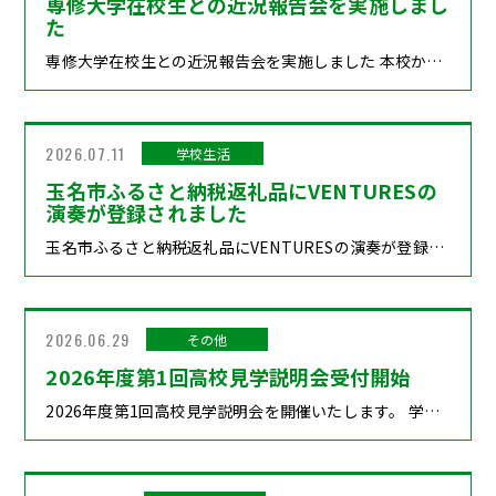
専修大学在校生との近況報告会を実施しまし
た
専修大学在校生との近況報告会を実施しました 本校から専修大学へ進学した卒業生と、 専修大学において近況報告会を実施しました。 当日は、大学での学びや学生生活、将来の目標などについて 一人ひとりから話を聞くことができました。 高校時代よりも一段と成長した姿や、 新たな目標に向かって前向きに挑戦する様子に、大変頼もしさを感じました。 また、卒業後も母校とのつながりを大切にしながら、 近況を報告してくれることを嬉しく思います。 こうした交流は、本校で学ぶ在校生にとっても、 進路を考える上で大きな励みとなります。 本校では、専修大学との高大連携を生かし、 生徒一人ひとりの夢や目標の実現に向けた支援をこれからも充実させてまいります。 卒業生の皆さんの今後ますますの活躍を心より期待しています。
2026.07.11
学校生活
玉名市ふるさと納税返礼品にVENTURESの
演奏が登録されました
玉名市ふるさと納税返礼品にVENTURESの演奏が登録されました このたび、玉名市のふるさと納税返礼品として、 本校吹奏楽部・マーチングバンド「VENTURES」の 出張コンサートや定期演奏会観覧券が登録されました。 本企画のコンセプトは、「高校生の音楽で玉名を笑顔にする」ことです。 玉名市が掲げる「音楽の都たまな」の魅力を、 本校VENTURESの演奏を通して発信し、 地域の皆様に元気と笑顔を届けたいという思いから、 この取り組みが始まりました。 VENTURESは、これまで多くの地域の皆様に支えられながら活動を続けてきました。 今回のふるさと納税返礼品への登録は、単なる返礼品の紹介ではなく、 地域に育てていただいた高校生が、 今度は音楽の力で玉名市を元気にしていく新たな挑戦です。 2026年、本校は高校創立60周年を迎えます。 この節目の年に、玉名市、地域の皆様、関係企業の皆様のお力添えにより、 生徒たちの活動を地域活性化につなげる機会をいただけましたことに、 心より感謝申し上げます。 これからも専修大学熊本玉名高等学校は、「玉名から世界へ」、 そして「音楽で地域に笑顔を」を合言葉に、 生徒たちの若い力で玉名市の魅力を発信してまいります。
2026.06.29
その他
2026年度第1回高校見学説明会受付開始
2026年度第1回高校見学説明会を開催いたします。 学校の紹介・学校概要、体験学習、部活動体験など、 専大熊本の雰囲気を体感いただけるプラグラムを ご用意いたしました。 みなさま是非ご参加ください。開催日2026年7月28日（火）日程9:00～受付開始9:30～10:20開会学校長挨拶【生徒】学校概要説明各学科概要説明【保護者】学校概要説明専修大学説明KCS福岡情報専門学校説明医療事務説明10:30～12:30【生徒】学習体験・部活動体験・スクールツアー（いずれか選択）【保護者】個別相談会（任意）閉会申込方法本校HPトップ画面上段「受験をお考えの方」→「高校説明会日程・オープンスクール」「高校説明会日程・オープンスクール」ページのページ内中段「高校見学説明会参加申し込みフォーム」または以下のアドレスからプラスシードhttps://seed.software/public/senshu/72b359055c「プラスシード」の登録がない方（初めての方）は「新規登録」から進み、「プラスシード」マイページ登録を行ってください。※「マイページ登録」は、プラスシードのアカウント登録です。※登録すると、以後本校の各種申し込みがスムーズになります。※登録時のメールアドレスは、保護者の方も利用可能なアドレスで登録されることをお勧めします。（web出願時に利用します。）