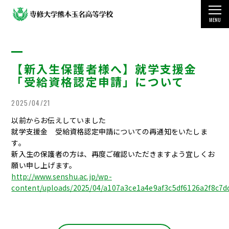
MENU
TOP
【新入生保護者様へ】就学支援金
学校案内
「受給資格認定申請」について
教育・学科・コース
2025/04/21
国際交流・留学制度
以前からお伝えしていました
就学支援金 受給資格認定申請についての再通知をいたしま
す。
学生生活
新入生の保護者の方は、再度ご確認いただきますよう宜しくお
願い申し上げます。
受験をお考えの方
http://www.senshu.ac.jp/wp-
content/uploads/2025/04/a107a3ce1a4e9af3c5df6126a2f8c7d
その他の情報