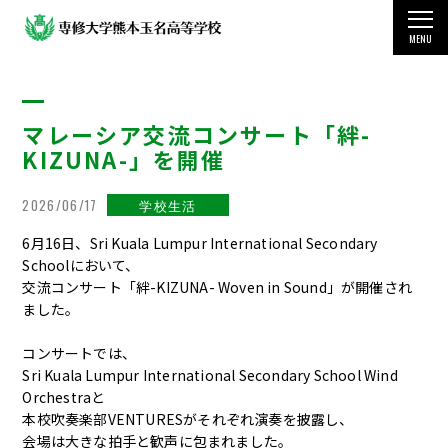
MENU
TOP
マレーシア交流コンサート「絆-
学校案内
KIZUNA-」を開催
教育・学科・コース
2026/06/17
学校生活
国際交流・留学制度
6月16日、Sri Kuala Lumpur International Secondary
Schoolにおいて、
学生生活
交流コンサート「絆-KIZUNA- Woven in Sound」が開催され
ました。
受験をお考えの方
コンサートでは、
Sri Kuala Lumpur International Secondary School Wind
その他の情報
Orchestraと
本校吹奏楽部VENTURESがそれぞれ演奏を披露し、
会場は大きな拍手と歓声に包まれました。