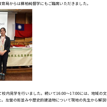
教育局からは蘇柏純督学にもご臨席いただきました。
かけて校内見学を行いました。続いて16:00〜17:00には、地
た。左營の街並みや歴史的建造物について現地の先生から解説