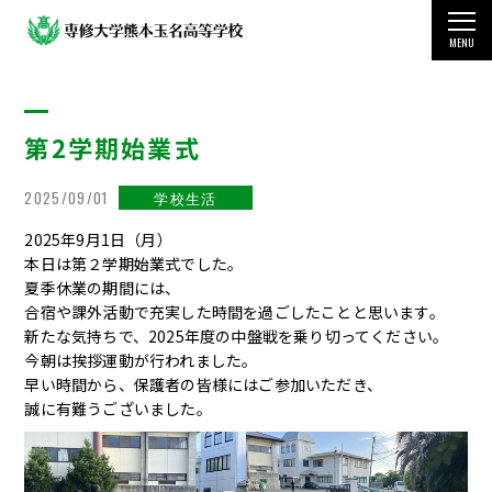
MENU
TOP
第2学期始業式
学校案内
教育・学科・コース
2025/09/01
学校生活
2025年9月1日（月）
国際交流・留学制度
本日は第２学期始業式でした。
夏季休業の期間には、
学生生活
合宿や課外活動で充実した時間を過ごしたことと思います。
新たな気持ちで、2025年度の中盤戦を乗り切ってください。
今朝は挨拶運動が行われました。
受験をお考えの方
早い時間から、保護者の皆様にはご参加いただき、
誠に有難うございました。
その他の情報