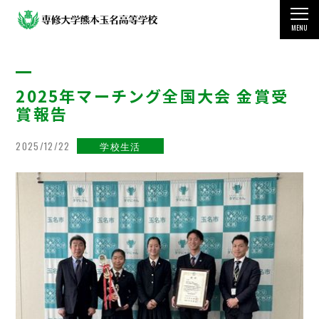
MENU
TOP
2025年マーチング全国大会 金賞受
学校案内
賞報告
教育・学科・コース
2025/12/22
学校生活
国際交流・留学制度
学生生活
受験をお考えの方
その他の情報