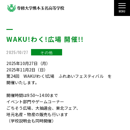
MENU
TOP
WAKU!わく!広場 開催!!
学校案内
教育・学科・コース
2025/10/27
その他
2025年10月27日（月）
国際交流・留学制度
2025年11月2日（日）
第24回 WAKU!わく!広場 ふれあいフェスティバル を
学生生活
開催いたします。
開催時間は9:50～14:00まで
受験をお考えの方
イベント部門やゲームコーナー
ごちそう広場、大抽選会、東北フェア、
その他の情報
地元名産・物産の販売も行います
（学校説明会も同時開催）